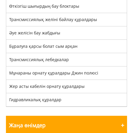
Өткізгіш шығырдың бау блоктары
Трансмиссиялық желіні байлау құралдары
Әуе желісін бау жабдығы
Бұралуға қарсы болат сым арқан
Трансмиссиялық лебедкалар
Мұнараны орнату құралдары Джин полюсі
Жер асты кабелін орнату құралдары
Гидравликалық құралдар
Жаңа өнімдер