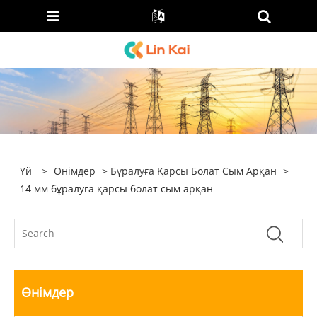
Үй
>
Өнімдер
>
Бұралуға Қарсы Болат Сым Арқан
>
14 мм бұралуға қарсы болат сым арқан
Өнімдер