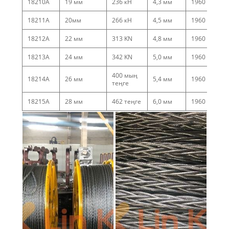
18210A
19 мм
236 кН
4,3 мм
1960
18211A
20мм
266 кН
4,5 мм
1960
18212A
22 мм
313 KN
4,8 мм
1960
18213A
24 мм
342 KN
5,0 мм
1960
400 мың
18214A
26 мм
5,4 мм
1960
теңге
18215A
28 мм
462 теңге
6,0 мм
1960