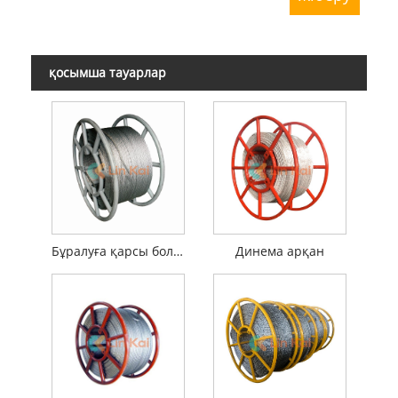
қосымша тауарлар
Бұралуға қарсы болат сым арқан
Динема арқан