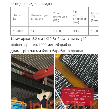
ретінде пайдаланылады.
Бір
Үзіліс
Қалыпты
Элемент
Номиналды
жіптің
жүктемесі
T/S
№
диаметр
диаметрі
(KN)
(N/mm²)
(мм)
18206A
14
130.00
Φ3.2
1960
14 мм арқан 3,2 мм 1X19 Вт болат сымның 12
жіпінен өрілген, 1000 метр/барабан
Диаметрі 1200 мм болат барабанға оралған.