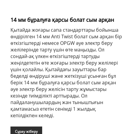
14 мм бұралуға қарсы болат сым арқан
Қытайда жоғары сапа стандарттары бойынша
өндірілген 14 мм Anti Twist болат сым арқан бір
өткізгіштерді немесе OPGW әуе электр беру
желілерінде тарту үшін өте маңызды. Ол
сондай-ақ үлкен өткізгіштерді тартуды
жеңілдететін өте жоғары электр беру желілері
үшін қолайлы. Қытайдағы зауыттары бар
беделді өндіруші және жеткізуші ұсынған бұл
берік 14 мм бұралуға қарсы болат сым арқан
әуе электр беру желісін тарту жұмыстары
кезінде тиімділікті арттырады. Ол
пайдаланушылардың жан тыныштығын
қамтамасыз ететін сенімді 1 жылдық
кепілдікпен келеді.
Сұрау жіберу