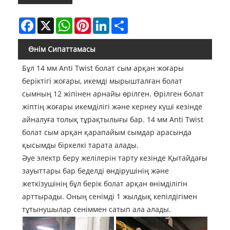
Facebook
X
WhatsApp
Pinterest
LinkedIn
Share
Өнім Сипаттамасы
Бұл 14 мм Anti Twist болат сым арқан жоғары
беріктігі жоғары, икемді мырышталған болат
сымның 12 жіпінен арнайы өрілген. Өрілген болат
жіптің жоғары икемділігі және кернеу күші кезінде
айналуға толық тұрақтылығы бар. 14 мм Anti Twist
болат сым арқан қарапайым сымдар арасында
қысымды біркелкі тарата алады.
Әуе электр беру желілерін тарту кезінде Қытайдағы
зауыттары бар беделді өндірушінің және
жеткізушінің бұл берік болат арқан өнімділігін
арттырады. Оның сенімді 1 жылдық кепілдігімен
тұтынушылар сеніммен сатып ала алады.