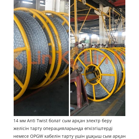
14 мм Anti Twist болат сым арқан электр беру
желісін тарту операцияларында өткізгіштерді
немесе OPGW кабелін тарту үшін ұшқыш сым арқан