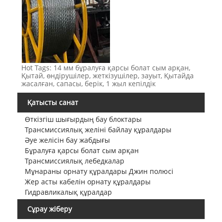
Hot Tags: 14 мм бұралуға қарсы болат сым арқан,
Қытай, өндірушілер, жеткізушілер, зауыт, Қытайда
жасалған, сапасы, берік, 1 жыл кепілдік
Қатысты санат
Өткізгіш шығырдың бау блоктары
Трансмиссиялық желіні байлау құралдары
Әуе желісін бау жабдығы
Бұралуға қарсы болат сым арқан
Трансмиссиялық лебедкалар
Мұнараны орнату құралдары Джин полюсі
Жер асты кабелін орнату құралдары
Гидравликалық құралдар
Сұрау жіберу