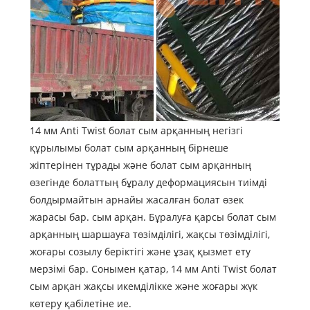
14 мм Anti Twist болат сым арқанның негізгі
құрылымы болат сым арқанның бірнеше
жіптерінен тұрады және болат сым арқанның
өзегінде болаттың бұралу деформациясын тиімді
болдырмайтын арнайы жасалған болат өзек
жарасы бар. сым арқан. Бұралуға қарсы болат сым
арқанның шаршауға төзімділігі, жақсы төзімділігі,
жоғары созылу беріктігі және ұзақ қызмет ету
мерзімі бар. Сонымен қатар, 14 мм Anti Twist болат
сым арқан жақсы икемділікке және жоғары жүк
көтеру қабілетіне ие.