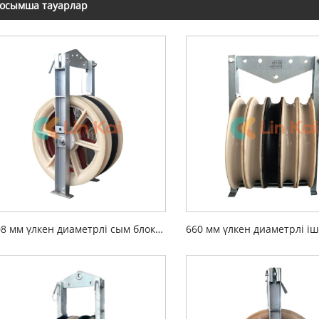
осымша тауарлар
508 мм үлкен диаметрлі сым блоктары