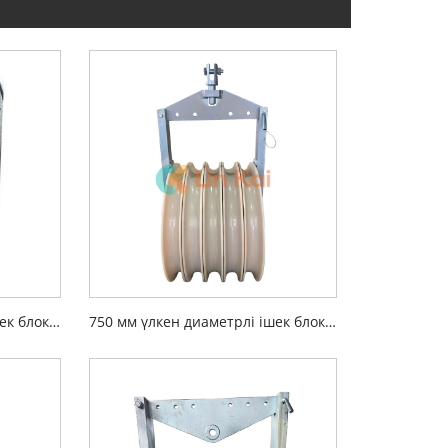
660 мм үлкен диаметрлі ішек блоктары
750 мм үлкен диаметрлі ішек блоктары