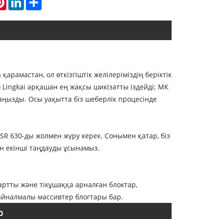
арамастан, ол өткізгіштік желілеріміздің беріктік
o Lingkai әрқашан ең жақсы шикізатты іздейді; МК
аңызды. Осы уақытта біз шеберлік процесінде
SR 630-ды жолмен жүру керек. Сонымен қатар, біз
ін екінші таңдауды ұсынамыз.
ртты және тікұшаққа арналған блоктар,
айналмалы массивтер блогтары бар.
р