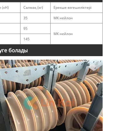
 (кН)
Салмақ (кг)
Ерекше өзгешеліктері
35
МК нейлон
95
МК нейлон
145
еуге болады