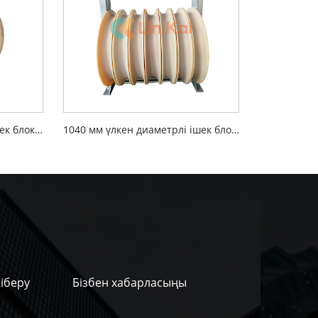
916 мм үлкен диаметрлі ішек блоктары
1040 мм үлкен диаметрлі ішек блоктары
іберу
Бізбен хабарласыңы