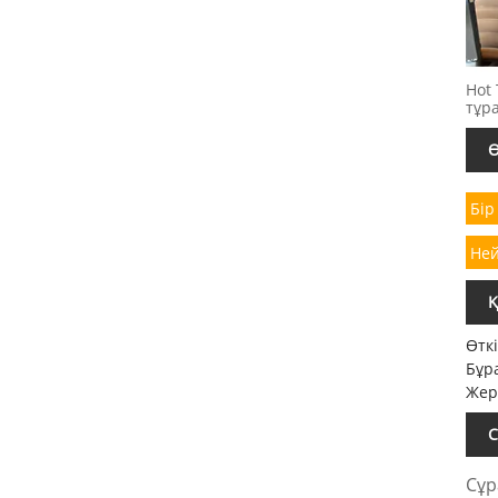
Hot 
тұра
Ө
Бір
Ней
Қ
Өтк
Бұр
Жер
С
Сұр