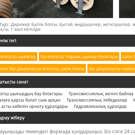
Tags: Дирижер Булли блогы, Қытай, өндірушілер, жеткізушілер, ж
қты, 1 жыл кепілдік
нім тегі
 өткізгіш шкивтер
Үш өткізгіш тікұшақ шығыр блоктары
Іштік
лон бір доңғалақты өткізгіш шкив блогы
Бір доңғалақты нейло
атысты санат
ізгіш шығырдың бау блоктары
Трансмиссиялық желіні байлау
алуға қарсы болат сым арқан
Трансмиссиялық лебедкалар
 асты кабелін орнату құралдары
Гидравликалық құралдар
ұрау жіберу
ауыңызды төмендегі формада қалдырыңыз. Біз сізге 24 са