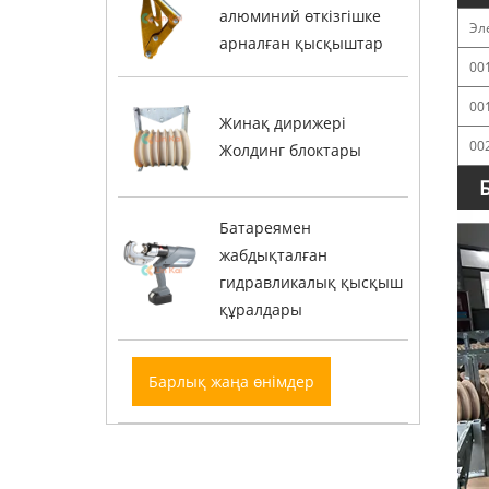
алюминий өткізгішке
Эл
арналған қысқыштар
00
00
Жинақ дирижері
00
Жолдинг блоктары
Батареямен
жабдықталған
гидравликалық қысқыш
құралдары
Барлық жаңа өнімдер