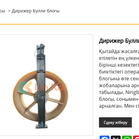
ары
> Дирижер Булли блогы
Дирижер Булл
Қытайда жасалға
етілетін ең үлке
бірінші кезектег
биіктіктегі опе
блогына өте сен
жобаларына арн
табылады. Ningb
блогы, сонымен 
арналған. Мен с
Сұрау жіберу
Facebook
X
Wh