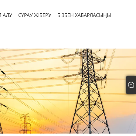
П АЛУ
СҰРАУ ЖІБЕРУ
БІЗБЕН ХАБАРЛАСЫҢЫ