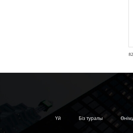
Үй
Біз туралы
Өнім