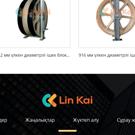
822 мм үлкен диаметрлі ішек блоктары
дер
Жаңалықтар
Жүктеп алу
Сұрау ж