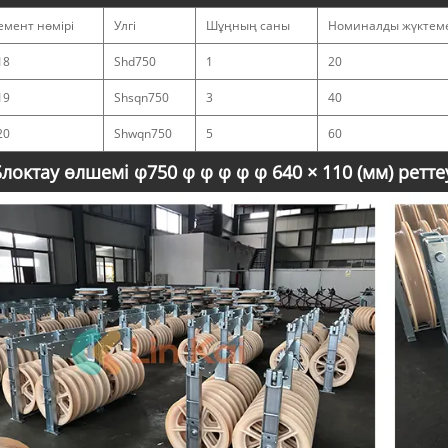
емент нөмірі
Улгі
Шұңның саны
Номиналды жүктеме
18
Shd750
1
20
19
Shsqn750
3
40
20
Shwqn750
5
60
Блоктау өлшемі φ750 φ φ φ φ φ 640 × 110 (мм) ретт