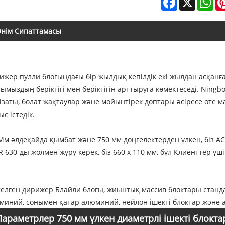
нім Сипаттамасы
ижер пулли блогындағы бір жылдық кепілдік екі жылдан асқанға қ
гымыздың беріктігі мен беріктігін арттыруға көмектеседі. Ningb
ізаты, болат жақтаулар және мойынтірек доптары әсіресе өте м
с істедік.
Мм әлдеқайда қымбат және 750 мм дөңгелектерден үлкен, біз AC
R 630-ды жолмен жүру керек, біз 660 x 110 мм, бұл Клиенттер үш
телген дирижер Блайли блогы, жиынтық массив блоктары станда
миний, сонымен қатар алюминий, нейлон ішекті блоктар және 
Параметрлер 750 мм үлкен диаметрлі ішекті блокта