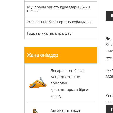
Мұнараны орнату құралдары Джин
полюсі
Ө
Жер асты кабелін орнату құралдары
Гидравликалық құралдар
Дир
бло
шик
Жаңа өнімдер
жұмы
822
Легирленген болат
ACS
ACCC өткізгішіне
арналған
қысқыштармен бірге
Рет
келеді
алю
Автоматты түрде