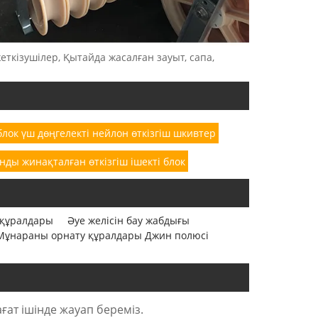
еткізушілер, Қытайда жасалған зауыт, сапа,
 блок үш дөңгелекті нейлон өткізгіш шкивтер
нды жинақталған өткізгіш ішекті блок
 құралдары
Әуе желісін бау жабдығы
Мұнараны орнату құралдары Джин полюсі
ғат ішінде жауап береміз.