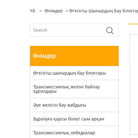
Үй
>
Өнімдер
>
Өткізгіш Шығырдың Бау Блокт
Өнімдер
Өткізгіш шығырдың бау блоктары
Трансмиссиялық желіні байлау
құралдары
Әуе желісін бау жабдығы
Бұралуға қарсы болат сым арқан
Трансмиссиялық лебедкалар