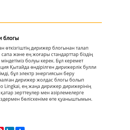
и блогы
н өткізгіштің дирижер блогынан талап
н сапа және ең жоғары стандарттар біздің
і міндетіміз болуы керек. Бұл керемет
рация Қытайда өндірілген дирижерлік булли
імді, бұл электр энергиясын беру
алған дирижер жолдас блогы болып
o Lingkai, ең жаңа дирижер дирижерінің
қатар зерттеулер мен әзірлемелерге
іздермен бөліскеніме өте қуаныштымын.
atsApp
Pinterest
LinkedIn
Share