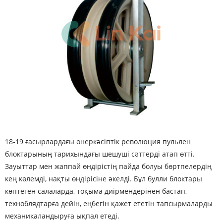
18-19 ғасырлардағы өнеркәсіптік революция пульлен
блоктарының тарихындағы шешуші сәттерді атап өтті.
Зауыттар мен жаппай өндірістің пайда болуы бөртпелердің
кең көлемді, нақты өндірісіне әкелді. Бұл булли блоктары
көптеген салаларда, тоқыма диірмендерінен бастап,
техноблядтарға дейін, еңбегін қажет ететін тапсырмаларды
механикаландыруға ықпал етеді.