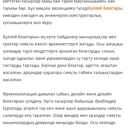
көптеген ғасырлар бойы бай тарих мақтанышымен, бай
тарихы бар. Бұл мақала эволюцияға түседі
Буллей блоктары
,
ежелден ежелден-ақ инженерлік-конструкторлық
қосымшаларға жол жүру.
Буллей блоктарын ең ерте пайдалану мысырлықтар мен
гректер сияқты ежелгі өркениеттерге жатады. Осы алғашқы
қоғамдар түрлі міндеттерге арналған блоктарды, соның
ішінде құрылыс және ұңғымалардан су тарту кезінде ауыр
тастарды тартады. Бірінші дана блоктар, әдетте, ағаштан
жасалған, арқандар қарасора сияқты табиғи талшықтардан
жасалған.
Өркениализация дамыған сайын, дизайн және дизайн
блоктарын қолдану. Орта ғасырлар бойынша, брабльдер
Еуропада, әсіресе тау-кен және ауыл шаруашылығы сияқты
салаларда кең таралған. Олар виндер мен крандар сияқты
машиналардың дамуында маңызды болды. Осы кезеңде,