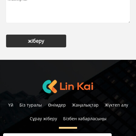
жіберу
Үй
Біз туралы
Өнімдер
Жаңалықтар
Жүктеп алу
Сұрау жіберу
Бізбен хабарласыңы