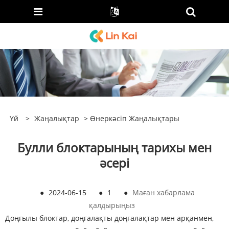
Үй
>
Жаңалықтар
>
Өнеркәсіп Жаңалықтары
Булли блоктарының тарихы мен
әсері
●
2024-06-15
●
1
●
Маған хабарлама
қалдырыңыз
Доңғылы блоктар, доңғалақты доңғалақтар мен арқанмен,