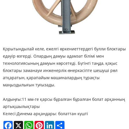
Қорытындылай келе, ежелгі өркениеттердегі булли блоктары
едәуір өзгерді. Олардың дамуы адамзат білімі мен
технологиясының дамуын көрсетеді. Бүгінгі таңда, қоқыс
блоктары заманауи инженерлік-өнеркәсіпте шешуші рөл
атқаратын, қарапайым машиналардың тұрақты
маңыздылығын туғызады.
Алдыңғы:
11 мм-ге қарсы бұралған бұралған болат арқанның
артықшылықтары
Келесі:
Динема арқандары: болаттан күшті
Facebook
X
WhatsApp
Pinterest
LinkedIn
Share