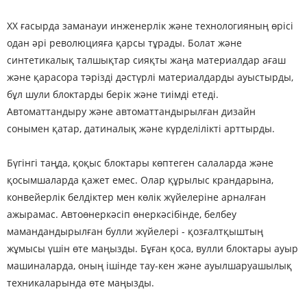
ХХ ғасырда заманауи инженерлік және технологияның өрісі
одан әрі революцияға қарсы тұрады. Болат және
синтетикалық талшықтар сияқты жаңа материалдар ағаш
және қарасора тәрізді дәстүрлі материалдарды ауыстырды,
бұл шули блоктарды берік және тиімді етеді.
Автоматтандыру және автоматтандырылған дизайн
сонымен қатар, датиналық және күрделілікті арттырды.
Бүгінгі таңда, қоқыс блоктары көптеген салаларда және
қосымшаларда қажет емес. Олар құрылыс крандарына,
конвейерлік белдіктер мен көлік жүйелеріне арналған
ажырамас. Автоөнеркәсіп өнеркәсібінде, белбеу
мамандандырылған булли жүйелері - қозғалтқыштың
жұмысы үшін өте маңызды. Бұған қоса, вулли блоктары ауыр
машиналарда, оның ішінде тау-кен және ауылшаруашылық
техникаларында өте маңызды.