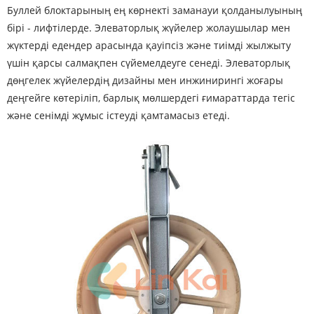
Буллей блоктарының ең көрнекті заманауи қолданылуының
бірі - лифтілерде. Элеваторлық жүйелер жолаушылар мен
жүктерді едендер арасында қауіпсіз және тиімді жылжыту
үшін қарсы салмақпен сүйемелдеуге сенеді. Элеваторлық
дөңгелек жүйелердің дизайны мен инжинирингі жоғары
деңгейге көтеріліп, барлық мөлшердегі ғимараттарда тегіс
және сенімді жұмыс істеуді қамтамасыз етеді.