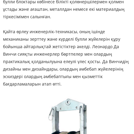
булли блоктары көбінесе білікті қолөнершілермен қолмен
ұстады және ағаштан, металлдан немесе екі материалдың
тіркесімімен салынған.
Қайта өрлеу инженерлік-техникасы, оның ішінде
механиканы зерттеу және күрделі булли жүйелерін құру
бойынша айтарлықтай жетістіктер әкелді. Леонардо Да
Винчи сияқты инженерлер бөртпелер мен олардың
практикалық қолданылуына елеулі үлес қосты. Да Винчидің
дизайны мен дизайндары, олардың әмбебап жүйелерінің
эскиздері олардың әмбебаптығы мен қызметтік
бағдарламаларын атап өтті.