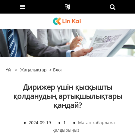
Үй
>
Жаңалықтар
>
Блог
Дирижер үшін қысқышты
қолданудың артықшылықтары
қандай?
●
2024-09-19
●
1
●
Маған хабарлама
қалдырыңыз