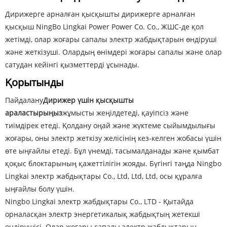
Дирижерге арналған қысқышты дирижерге арналған
қысқыш NingBo Lingkai Power Power Co. Co., ЖШС-де қол
жетімді, олар жоғары сапалы электр жабдықтарын өндіруші
және жеткізуші. Олардың өнімдері жоғары сапалы және олар
сатудан кейінгі қызметтерді ұсынады.
Қорытынды
Пайдалану
Дирижер үшін қысқышты
араластырыңыз
жұмысты жеңілдетеді, қауіпсіз және
тиімдірек етеді. Қолдану оңай және жүктеме сыйымдылығы
жоғары, оны электр жеткізу желісінің кез-келген жобасы үшін
өте ыңғайлы етеді. Бұл үнемді, тасымалданады және қымбат
қоқыс блоктарының қажеттілігін жояды. Бүгінгі таңда Ningbo
Lingkai электр жабдықтары Co., Ltd, Ltd, Ltd, осы құралға
ыңғайлы болу үшін.
Ningbo Lingkai электр жабдықтары Co., LTD - Қытайда
орналасқан электр энергетикалық жабдықтың жетекші
өндірушісі. Олар жоғары сапалы электр жабдықтарын