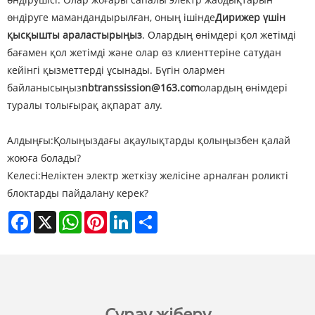
өндіруге мамандандырылған, оның ішінде
Дирижер үшін
қысқышты араластырыңыз
. Олардың өнімдері қол жетімді
бағамен қол жетімді және олар өз клиенттеріне сатудан
кейінгі қызметтерді ұсынады. Бүгін олармен
байланысыңыз
nbtranssission@163.com
олардың өнімдері
туралы толығырақ ақпарат алу.
Алдыңғы:
Қолыңыздағы ақаулықтарды қолыңызбен қалай
жоюға болады?
Келесі:
Неліктен электр жеткізу желісіне арналған роликті
блоктарды пайдалану керек?
Facebook
X
WhatsApp
Pinterest
LinkedIn
Share
Сұрау жіберу