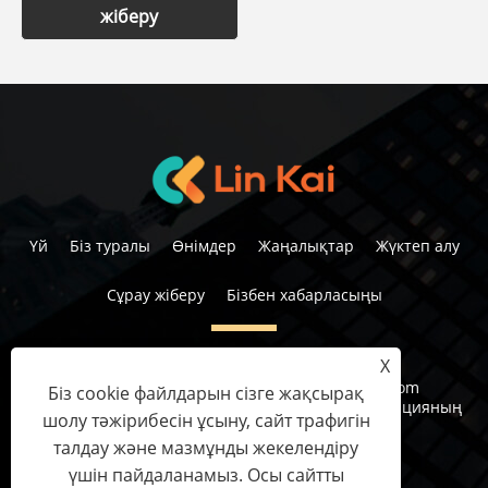
жіберу
Үй
Біз туралы
Өнімдер
Жаңалықтар
Жүктеп алу
Сұрау жіберу
Бізбен хабарласыңы
X
Тел:
+86-15958291731
Электрондық пошта:
nbtransmission@163.com
Біз cookie файлдарын сізге жақсырақ
Мекенжай:
Жоқ 6, 1-ші, 1-ші индустрияда, провинцияның
шолу тәжірибесін ұсыну, сайт трафигін
патшайымы, Қытай
талдау және мазмұнды жекелендіру
үшін пайдаланамыз. Осы сайтты