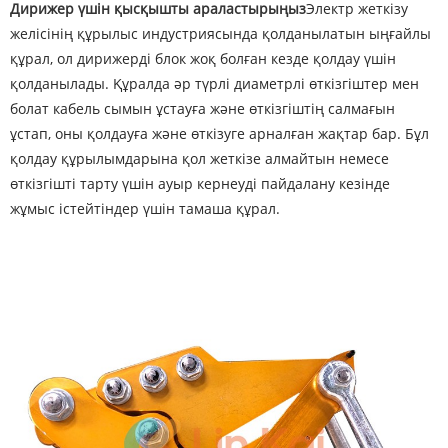
Дирижер үшін қысқышты араластырыңыз
Электр жеткізу
желісінің құрылыс индустриясында қолданылатын ыңғайлы
құрал, ол дирижерді блок жоқ болған кезде қолдау үшін
қолданылады. Құралда әр түрлі диаметрлі өткізгіштер мен
болат кабель сымын ұстауға және өткізгіштің салмағын
ұстап, оны қолдауға және өткізуге арналған жақтар бар. Бұл
қолдау құрылымдарына қол жеткізе алмайтын немесе
өткізгішті тарту үшін ауыр кернеуді пайдалану кезінде
жұмыс істейтіндер үшін тамаша құрал.