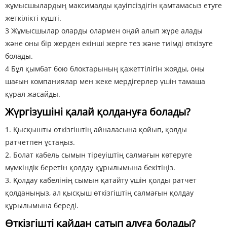
жұмысшылардың максималды қауіпсіздігін қамтамасыз етуге
жеткілікті күшті.
3 Жұмысшылар оларды олармен оңай алып жүре алады
және оны бір жерден екінші жерге тез және тиімді өткізуге
болады.
4 Бұл қымбат бою блоктарының қажеттілігін жояды, оны
шағын компаниялар мен жеке мердігерлер үшін тамаша
құрал жасайды.
Жүргізушіні қалай қолдануға болады?
1. Қысқышты өткізгіштің айналасына қойып, қолды
ратчетпен ұстаңыз.
2. Болат кабель сымын тіреуіштің салмағын көтеруге
мүмкіндік беретін қолдау құрылымына бекітіңіз.
3. Қолдау кабелінің сымын қатайту үшін қолды ратчет
қолданыңыз, ал қысқыш өткізгіштің салмағын қолдау
құрылымына береді.
Өткізгішті қайдан сатып алуға болады?