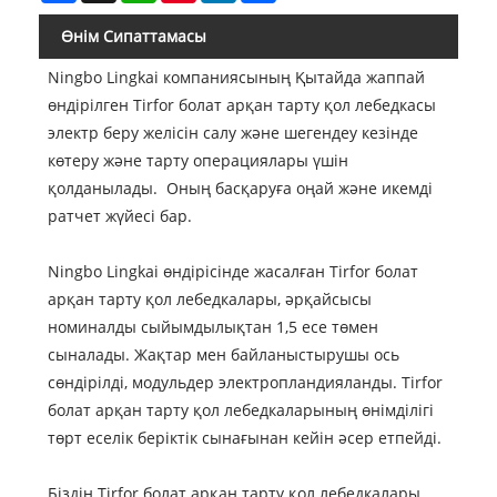
Өнім Сипаттамасы
Ningbo Lingkai компаниясының Қытайда жаппай
өндірілген Tirfor болат арқан тарту қол лебедкасы
электр беру желісін салу және шегендеу кезінде
көтеру және тарту операциялары үшін
қолданылады. Оның басқаруға оңай және икемді
ратчет жүйесі бар.
Ningbo Lingkai өндірісінде жасалған Tirfor болат
арқан тарту қол лебедкалары, әрқайсысы
номиналды сыйымдылықтан 1,5 есе төмен
сыналады. Жақтар мен байланыстырушы ось
сөндірілді, модульдер электропландияланды. Tirfor
болат арқан тарту қол лебедкаларының өнімділігі
төрт еселік беріктік сынағынан кейін әсер етпейді.
Біздің Tirfor болат арқан тарту қол лебедкалары