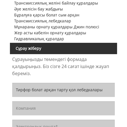
Трансмиссиялық желіні байлау құралдары
Әуе желісін бау жабдығы
Бұралуға қарсы болат сым арқан
Трансмиссиялық лебедкалар
Мұнараны орнату құралдары Джин полюсі
Жер асты кабелін орнату құралдары
Гидравликалық құралдар
Сұрау жіберу
Сұрауыңызды төмендегі формада
қалдырыңыз. Біз сізге 24 сағат ішінде жауап
береміз.