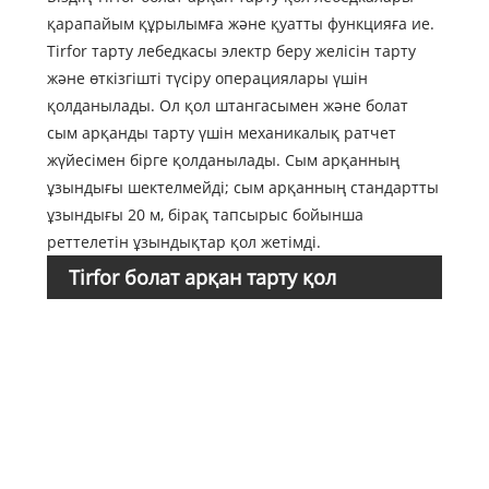
қарапайым құрылымға және қуатты функцияға ие.
Tirfor тарту лебедкасы электр беру желісін тарту
және өткізгішті түсіру операциялары үшін
қолданылады. Ол қол штангасымен және болат
сым арқанды тарту үшін механикалық ратчет
жүйесімен бірге қолданылады. Сым арқанның
ұзындығы шектелмейді; сым арқанның стандартты
ұзындығы 20 м, бірақ тапсырыс бойынша
реттелетін ұзындықтар қол жетімді.
Tirfor болат арқан тарту қол
Элем
№
лебедкасы мәлімет парағы
1418
1418
1418
1418