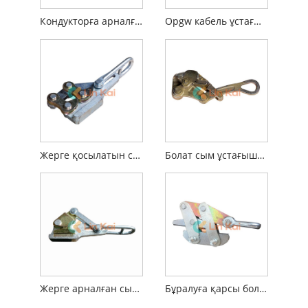
Кондукторға арналған қысқышты бірге келіңіз
Opgw кабель ұстағыштары
Жерге қосылатын сым тұтқалары
Болат сым ұстағыштар
Жерге арналған сымды өздігінен ұстайтын қысқыштар
Бұралуға қарсы болат арқан ұстағыштар