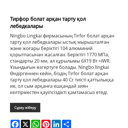
Тирфор болат арқан тарту қол
лебедкалары
Ningbo Lingkai фирмасының Tirfor болат арқан
тарту қол лебедкалары ыстық мырышталған
және жоғары беріктігі 104 алюминий
қорытпасынан жасалған. Беріктігі 1770 МПа,
стандарты 20 мм, ал құрылымы 6X19 Вт +IWR.
Ұзындығын өзгертуге болады. Ningbo lingkai
Өндіргеннен кейін, біздің Tirfor болат арқан
тарту қол лебедкалары 40 Cr тиісті қаттылыққа
ие, ол сым арқанға ешқандай зиян
келтірместен қауіпсіздікті қамтамасыз етеді.
Сұрау жіберу
Facebook
X
WhatsApp
Pinterest
LinkedIn
Share