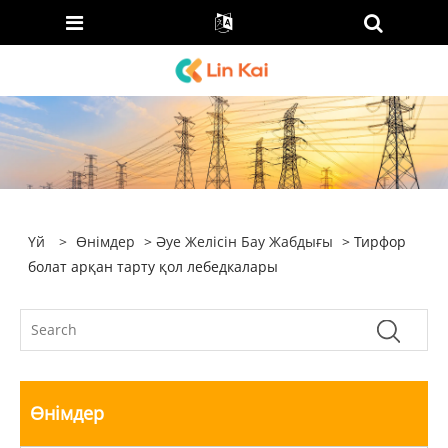
Үй
>
Өнімдер
>
Әуе Желісін Бау Жабдығы
> Тирфор
болат арқан тарту қол лебедкалары
Өнімдер