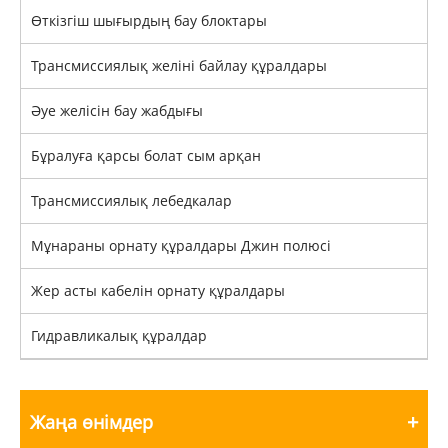
Өткізгіш шығырдың бау блоктары
Трансмиссиялық желіні байлау құралдары
Әуе желісін бау жабдығы
Бұралуға қарсы болат сым арқан
Трансмиссиялық лебедкалар
Мұнараны орнату құралдары Джин полюсі
Жер асты кабелін орнату құралдары
Гидравликалық құралдар
Жаңа өнімдер