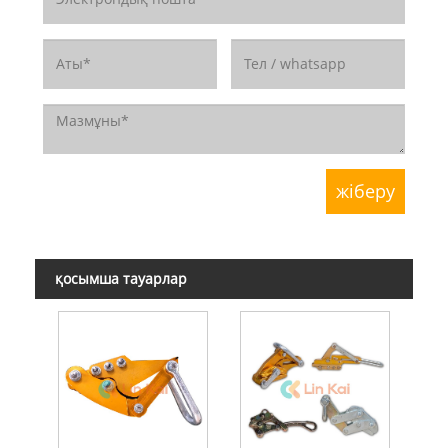
қосымша тауарлар