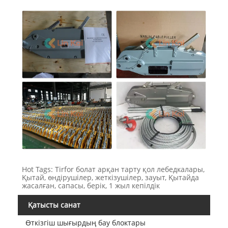
Hot Tags: Tirfor болат арқан тарту қол лебедкалары,
Қытай, өндірушілер, жеткізушілер, зауыт, Қытайда
жасалған, сапасы, берік, 1 жыл кепілдік
Қатысты санат
Өткізгіш шығырдың бау блоктары