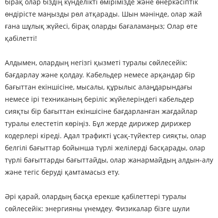
бірақ олар біздің күнделікті өмірімізде және өнеркәсіптік
өндірісте маңызды рөл атқарады. Шын мәнінде, олар жай
ғана шұлық жүйесі, бірақ оларды бағаламаңыз; Олар өте
қабілетті!
Алдымен, олардың негізгі қызметі туралы сөйлесейік:
бағдарлау және қолдау. Кабельдер немесе арқандар бір
бағыттан екіншісіне, мысалы, құрылыс алаңдарындағы
немесе ірі техниканың беріліс жүйелеріндегі кабельдер
сияқты бір бағыттан екіншісіне бағдарланған жағдайлар
туралы елестетіп көріңіз. Бұл жерде дирижер дирижер
кодерлері кіреді. Адал трафикті ұсақ-түйектер сияқты, олар
белгілі бағыттар бойынша түрлі желілерді басқарады, олар
түрлі бағыттарды бағыттайды, олар жанармайдың алдын-алу
және тегіс беруді қамтамасыз ету.
Әрі қарай, олардың басқа ерекше қабілеттері туралы
сөйлесейік: энергияны үнемдеу. Физикалар бізге шули