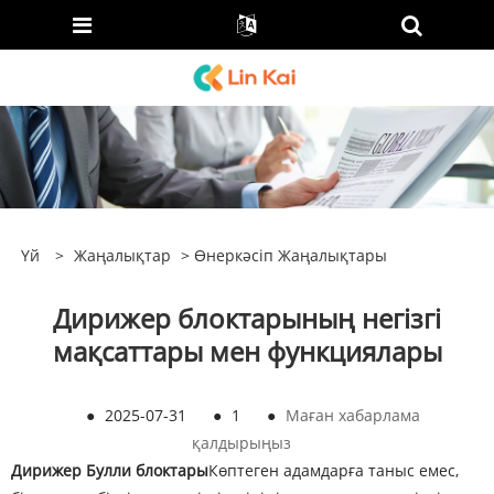
Үй
>
Жаңалықтар
>
Өнеркәсіп Жаңалықтары
Дирижер блоктарының негізгі
мақсаттары мен функциялары
●
2025-07-31
●
1
●
Маған хабарлама
қалдырыңыз
Дирижер Булли блоктары
Көптеген адамдарға таныс емес,