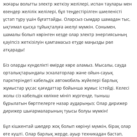
жоғары вольтты электр жеткізу желілері, испан таулары мен
өзендер желілік желілері, бұл теңдестірілген шиеленісті
ұстап тұру үшін бұғаттайды. Оларсыз сымдар шамадан тыс,
ықтимал қысқа тұйықталуға әкелуі мүмкін. Сонымен,
шамалы болып көрінген кезде олар электр энергиясының
қауіпсіз жеткізілуін қамтамасыз етуде маңызды рөл
атқарады!
Біз оларды күнделікті өмірде көре аламыз. Мысалы, сауда
орталықтарындағы эскалаторлар және ойын-сауық
парктеріндегі кабельдік автомобиль жүйелері барлық
жұмыстар ұқсас қағидаттар бойынша жұмыс істейді. Келесі
жолы сіз кабельдік көлікке мініп жүргенде, тыныш
бұрылатын бөртпелерге назар аударыңыз; Олар дирижер
дирижер шығармаларының туысы болуы мүмкін!
Бұл кішкентай шөлдер жоқ болып көрінуі мүмкін, бірақ олар
өте күшті. Олар барлық жерде, ауыр техникадан бастап,