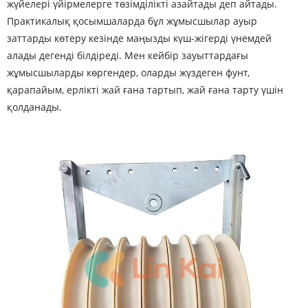
жүйелері үйірмелерге төзімділікті азайтады деп айтады.
Практикалық қосымшаларда бұл жұмысшылар ауыр
заттарды көтеру кезінде маңызды күш-жігерді үнемдей
алады дегенді білдіреді. Мен кейбір зауыттардағы
жұмысшыларды көргендер, оларды жүздеген фунт,
қарапайым, ерлікті жай ғана тартып, жай ғана тарту үшін
қолданады.