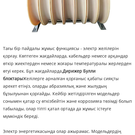
Тағы бір пайдалы жұмыс функциясы - электр желілерін
қорғау. Көптеген жағдайларда, кабельдер немесе арқандар
өткір жиектерден немесе жоғары температуралы жерлерден
өтуі керек. Бұл жағдайларда,
Дирижер Булли
блоктары
Желілерге арналған қорғаныс қабаты сияқты
әрекет етіңіз, оларды абразиялық және жылудың
бұзылуынан қорғайды. Кейбір жетілдірілген модельдер
сонымен қатар су өткізбейтін және коррозияға төзімді болып
табылады, олар тіпті қатал ортада да жұмыс істеуге
мүмкіндік береді.
Электр энергетикасында олар ажырамас. Модельдердің