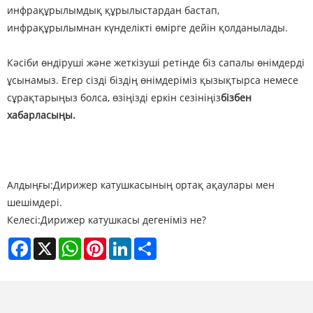
инфрақұрылымдық құрылыстардан бастап,
инфрақұрылымнан күнделікті өмірге дейін қолданылады.
Кәсіби өндіруші және жеткізуші ретінде біз сапалы өнімдерді
ұсынамыз. Егер сізді біздің өнімдеріміз қызықтырса немесе
сұрақтарыңыз болса, өзіңізді еркін сезініңіз
бізбен
хабарласыңы.
Алдыңғы:
Дирижер катушкасының ортақ ақаулары мен
шешімдері.
Келесі:
Дирижер катушкасы дегеніміз не?
Facebook
X
WhatsApp
Pinterest
LinkedIn
Share