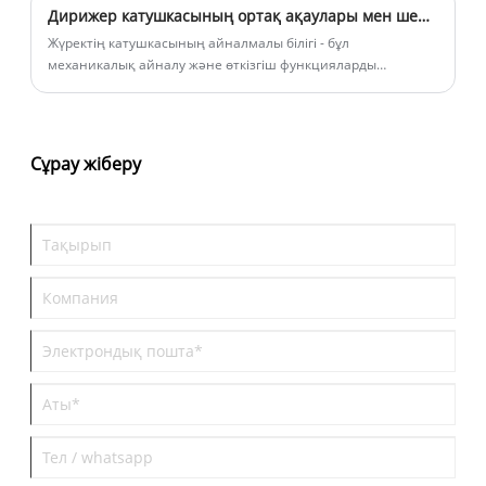
Дирижер катушкасының ортақ ақаулары мен шешімдері.
Жүректің катушкасының айналмалы білігі - бұл
механикалық айналу және өткізгіш функцияларды
ескеретін негізгі компонент.
Сұрау жіберу