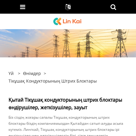
Үй
>
Өнімдер
>
Тікұшақ Кондукторының Штрих Блоктары
Қытай Тікұшақ кондукторының штрих блоктары
өндірушілер, жеткізушілер, зауыт
Біз сіздің жоғары сапалы Тікұшақ кондукторының штрих
блоктары біздің компаниямыздан Қытайдан сатып алуды асыға
күтеміз. Лингкай, Тікұшақ кондукторының штрих блоктары ірі
өндірушілер мен жеткізушілердің бірі, сізге теңшелетін