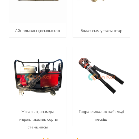
Айналмалы қосылыстар
Болат сым ұстағыштар
Жоғары қысымды
Гидравликалық кабельді
гидравликалық сорғы
кескіш
станциясы