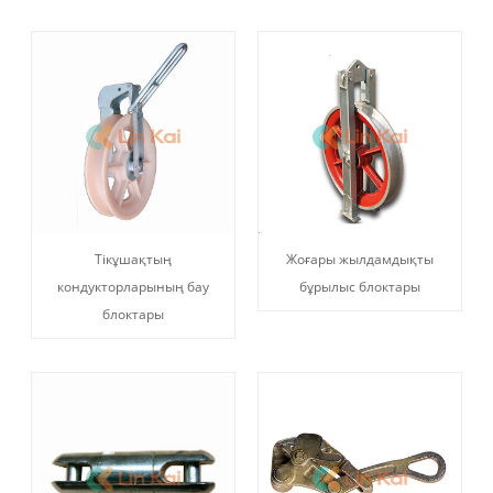
Тікұшақтың
Жоғары жылдамдықты
кондукторларының бау
бұрылыс блоктары
блоктары