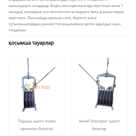
шешімдерге сендіреді. Біздің жеңілдіктерімізді зерттеңіз және 1
жылдық кепілдікке қол жеткізілген өнімдерге баға ұсыныстарын
зерттеңіз. Лингкайды ерекше сапа, беріктік және
тұтынушылардың қанағаттанушылығына деген адалдық үшін
таңдаңыз.
қосымша тауарлар
Тікұшақ ішекті жолға
Aerial Telecopter ішекті
арналған блоктар
блоктар