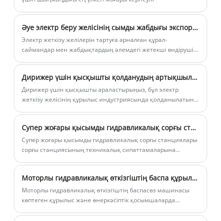
аймағындағы кабельдің кернеуін
айтарлықтай төмендетеді және кабель
Әуе электр беру желісінің сымды жабдығы экспортталады
жинағын зақымданудан қорғайды. Бұл
Электр жеткізу желілерін тартуға арналған құрал-
кабель төсеу роликтері ұзаққа
саймандар мен жабдықтардың әлемдегі жетекші өндірушісі
созылатын материалдардан жасалған
бола отырып, біз 60-тан астам елдер мен аймақтарға әуе
электр жеткізу желілерін тарту жабдығын экспорттаймыз.
және әртүрлі ортаға, соның ішінде ішкі
Дирижер үшін қысқышты қолданудың артықшылықтары қандай?
және сыртқы, жоғары және төмен
Дирижер үшін қысқышты араластырыңыз, бұл электр
температура және қатал жұмыс
жеткізу желісінің құрылыс индустриясында қолданылатын
жағдайларына бейімделе алады, кабель
ыңғайлы құрал, ол дирижерді қолдау үшін, ол дирижерді
қолдау үшін пайдаланылады.
төсеудің сенімділігі мен тұрақтылығын
Супер жоғары қысымды гидравликалық сорғы станциясын таңдағанда қандай факторларды ескеру керек?
қамтамасыз етеді.
Супер жоғары қысымды гидравликалық сорғы станциялары
сорғы станциясының техникалық сипаттамаларына
байланысты өзгеруі мүмкін.
Моторлы гидравликалық өткізгіштің баспа құрылғысын менің қажеттіліктеріме сай ете ала ма?
Моторлы гидравликалық өткізгіштің баспасөз машинасы
көптеген құрылыс және өнеркәсіптік қосымшаларда
қолданылатын қуатты және жан-жақты жабдықтар болып
табылады.