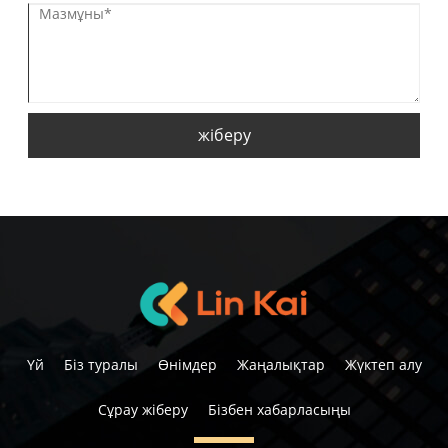
жіберу
Үй
Біз туралы
Өнімдер
Жаңалықтар
Жүктеп алу
Сұрау жіберу
Бізбен хабарласыңы